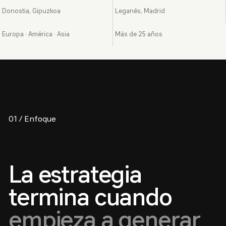
Donostia, Gipuzkoa
Leganés, Madrid
Europa · América · Asia
Más de 25 años
01 / Enfoque
La estrategia
termina cuando
empieza a generar