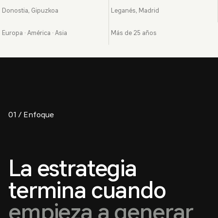
Donostia, Gipuzkoa
Leganés, Madrid
Europa · América · Asia
Más de 25 años
01 / Enfoque
La estrategia
termina cuando
empieza a generar